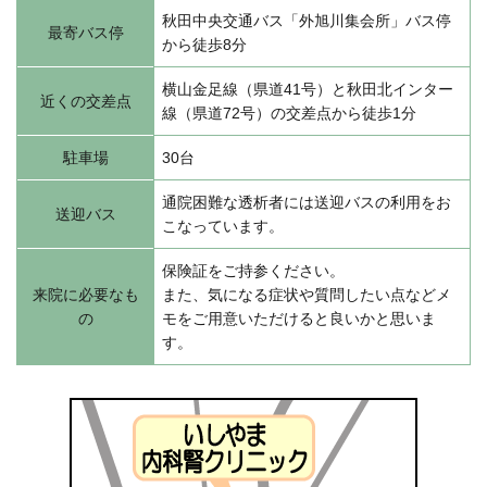
秋田中央交通バス「外旭川集会所」バス停
最寄バス停
から徒歩8分
横山金足線（県道41号）と秋田北インター
近くの交差点
線（県道72号）の交差点から徒歩1分
駐車場
30台
通院困難な透析者には送迎バスの利用をお
送迎バス
こなっています。
保険証をご持参ください。
来院に必要なも
また、気になる症状や質問したい点などメ
の
モをご用意いただけると良いかと思いま
す。