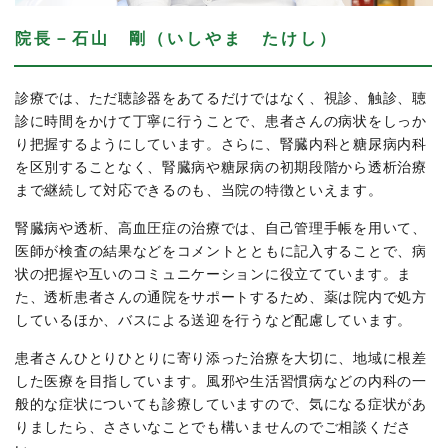
院長－石山 剛（いしやま たけし）
診療では、ただ聴診器をあてるだけではなく、視診、触診、聴
診に時間をかけて丁寧に行うことで、患者さんの病状をしっか
り把握するようにしています。さらに、腎臓内科と糖尿病内科
を区別することなく、腎臓病や糖尿病の初期段階から透析治療
まで継続して対応できるのも、当院の特徴といえます。
腎臓病や透析、高血圧症の治療では、自己管理手帳を用いて、
医師が検査の結果などをコメントとともに記入することで、病
状の把握や互いのコミュニケーションに役立てています。ま
た、透析患者さんの通院をサポートするため、薬は院内で処方
しているほか、バスによる送迎を行うなど配慮しています。
患者さんひとりひとりに寄り添った治療を大切に、地域に根差
した医療を目指しています。風邪や生活習慣病などの内科の一
般的な症状についても診療していますので、気になる症状があ
りましたら、ささいなことでも構いませんのでご相談くださ