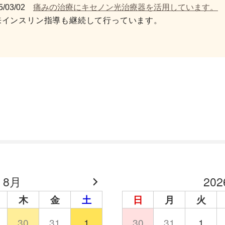
5/03/02
痛みの治療にキセノン光治療器を活用しています。
来インスリン指導も継続して行っています。
 8月
20
木
金
土
日
月
火
30
31
1
30
31
1