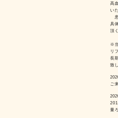
高
い
患
具
頂
※
リ
長
致
202
ご
202
2
量