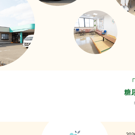
糖
202