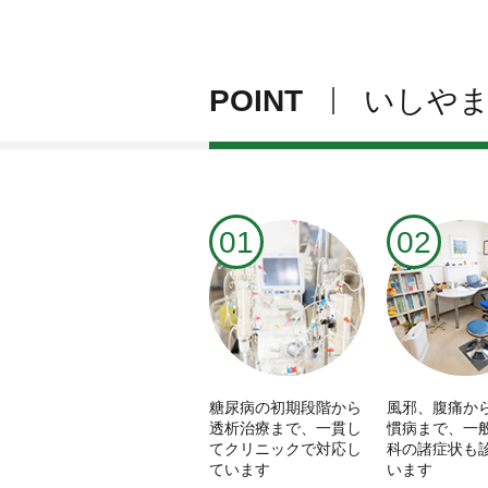
POINT
いしやま
01
02
糖尿病の初期段階から
風邪、腹痛か
透析治療まで、一貫し
慣病まで、一
てクリニックで対応し
科の諸症状も
ています
います