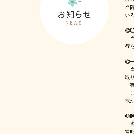
当
い
◎
当
行
◎
当
取
「
こ
択
◎
当
常