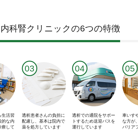
内科腎クリニックの6つの特徴
03
04
05
ら生活習
透析患者さんの負担に
透析での通院をサポー
車いす
般的な内
配慮し、基本は院内で
トするため送迎バスを
な方が
診療して
薬を処方しています
運行しています
バリア