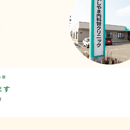
※
”
ます
療