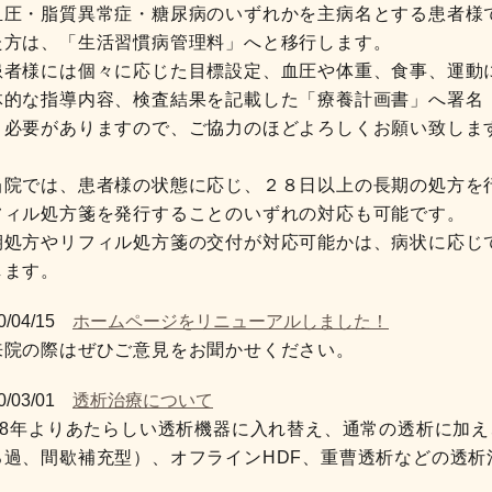
血圧・脂質異常症・糖尿病のいずれかを主病名とする患者様
た方は、「生活習慣病管理料」へと移行します。
者様には個々に応じた目標設定、血圧や体重、食事、運動
体的な指導内容、検査結果を記載した「療養計画書」へ署名
く必要がありますので、ご協力のほどよろしくお願い致しま
当院では、患者様の状態に応じ、２８日以上の長期の処方を
フィル処方箋を発行することのいずれの対応も可能です。
期処方やリフィル処方箋の交付が対応可能かは、病状に応じ
します。
0/04/15
ホームページをリニューアルしました！
来院の際はぜひご意見をお聞かせください。
0/03/01
透析治療について
018年よりあたらしい透析機器に入れ替え、通常の透析に加え
ろ過、間歇補充型）、オフラインHDF、重曹透析などの透析