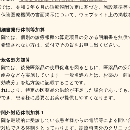
院では、令和６年６月の診療報酬改定に基づき、施設基準等
る保険医療機関の書面掲示について、ウェブサイト上の掲載
明細書発行体制等加算
院では、個別の診療報酬の算定項目の分かる明細書を無償
を希望されない方は、受付でその旨をお申し出ください。
一般名処方加算
院では、後発医薬品の使用促進を図るともに、医薬品の安
り組みなどを実施しています。一般名処方とは、お薬の「商
有効成分」を処方箋に記載することです。
れにより、特定の医薬品の供給が不足した場合であっても
ができ、患者様に必要なお薬が提供しやすくなります。
時間外対応体制加算１
院を継続的に受診している患者様からの電話等による問い
時対応できる体制をとっております。診療時間外のクリニッ