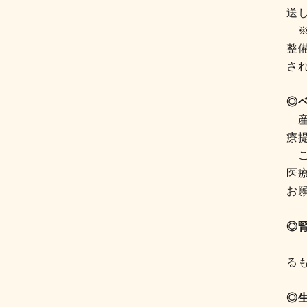
送
※
整
さ
◎
産
療
こ
医
お
◎
人
る
◎