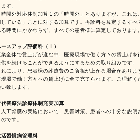
します。
時間外対応体制加算１の「時間外」とありますが、これは
備している」ことに対する加算です。再診料を算定するすべ
れる時間にかかわらず、すべての患者様に算定しております
ベースアップ評価料（Ⅰ）
業全体で賃上げが進む中、医療現場で働く方々の賃上げを
提供を続けることができるようにするための取り組みです。
れにより、患者様の診療費のご負担が上がる場合がありま
療現場で働く方々への賃上げに全て充てられます。ご理解く
願い致します。
腎代替療法診療体制充実加算
工腎臓の実施において、災害対策、患者への十分な説明お
ものです。
生活習慣病管理料